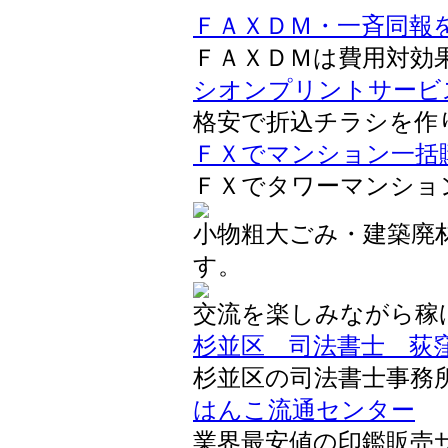
ＦＡＸＤＭ・一斉同報
ＦＡＸＤＭは費用対効
シオンプリントサービ
格安で折込チラシを作
ＦＸでマンション一括
ＦＸでタワーマンショ
小物粗大ごみ・建築廃
す。
交流を楽しみながら稼
杉並区 司法書士 荻
杉並区の司法書士事務
はんこ流通センター
業界最安値の印鑑販売